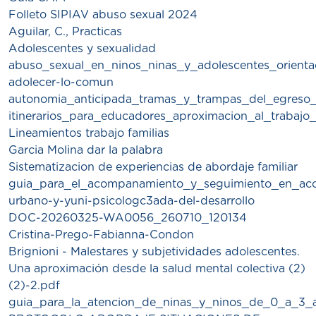
Folleto SIPIAV abuso sexual 2024
Aguilar, C., Practicas
Adolescentes y sexualidad
abuso_sexual_en_ninos_ninas_y_adolescentes_orienta
adolecer-lo-comun
autonomia_anticipada_tramas_y_trampas_del_egreso_d
itinerarios_para_educadores_aproximacion_al_trabajo
Lineamientos trabajo familias
Garcia Molina dar la palabra
Sistematizacion de experiencias de abordaje familiar
guia_para_el_acompanamiento_y_seguimiento_en_acog
urbano-y-yuni-psicologc3ada-del-desarrollo
DOC-20260325-WA0056_260710_120134
Cristina-Prego-Fabianna-Condon
Brignioni - Malestares y subjetividades adolescentes.
Una aproximación desde la salud mental colectiva (2)
(2)-2.pdf
guia_para_la_atencion_de_ninas_y_ninos_de_0_a_3_a