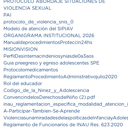
PROTOCOLO ABORDAJE SITUACIONES DE
VIOLENCIA SEXUAL
PAI
protocolo_de_violencia_snis_0
Modelo de atenciòn del SIPIAV
ORGANIGRAMA INSTITUCIONAL 2026
ManualdeprocedimientosProteccin24hs
MISIONVISION
PerfilDesinternacindeniosyniasde0a3aos
Guia preegreso y egreso adolescentes SPE
Protocolomedicamentos
ReglamentoProcedimientoAdministrativojulio2020
Rol del educador
Codigo_de_la_Ninez_y_Adolescencia
ConvencindelosDerechosdelNiño (2).pdf
inau_reglamentacion_especifica_modalidad_atencion_i
A-Participar-Tambien-Se-Aprende
ViolenciasunamiradadesdelaspolticasdeInfanciayAdole
Reglamento de Funcionarios de INAU Res. 623.2020